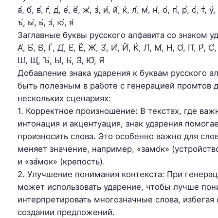
а́, б́, в́, ѓ, д́, е́, ё́, ж́, з́, и́, й́, ќ, л́, м́, н́, о́, п́, р́, с́, т́, у́
ъ́, ы́, ь́, э́, ю́, я́
Заглавные буквы русского алфавита со знаком у
А́, Б́, В́, Ѓ, Д́, Е́, Ё́, Ж́, З́, И́, Й́, Ќ, Л́, М́, Н́, О́, П́, Р́, С́, 
Ш́, Щ́, Ъ́, Ы́, Ь́, Э́, Ю́, Я́
Добавление знака ударения к буквам русского а
быть полезным в работе с генерацией промтов 
нескольких сценариях:
1. Корректное произношение: В текстах, где важ
интонация и акцентуация, знак ударения помога
произносить слова. Это особенно важно для слов
меняет значение, например, «замо́к» (устройств
и «за́мок» (крепость).
2. Улучшение понимания контекста: При генера
может использовать ударение, чтобы лучше пон
интерпретировать многозначные слова, избегая
создании предложений.