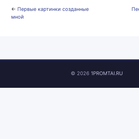
←
Первые картинки созданные
Пе
мной
© 2026
1PROMTAI.RU