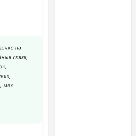
дечко на
ёные глаза,
ок,
чках,
к, мех