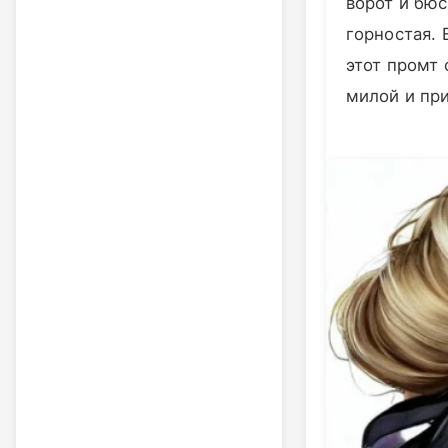
ворот и бюс
горностая. 
этот промт
милой и при