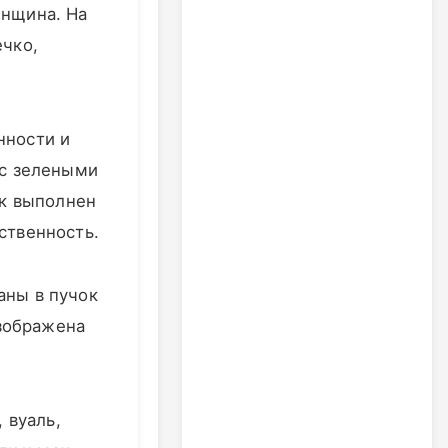
енщина. На
ечко,
нности и
 с зелеными
ок выполнен
ственность.
аны в пучок
изображена
 вуаль,