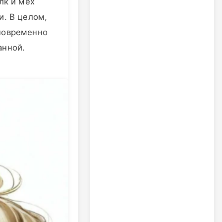
лк и мех
и. В целом,
дновременно
анной.