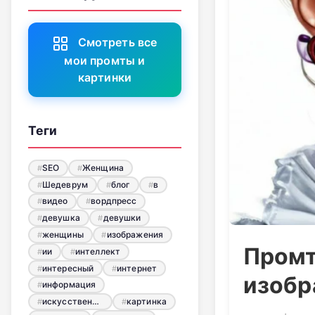
Смотреть все
мои промты и
картинки
Теги
SEO
Женщина
Шедеврум
блог
в
видео
вордпресс
девушка
девушки
женщины
изображения
Промт
ии
интеллект
интересный
интернет
изобр
информация
искусственный
картинка