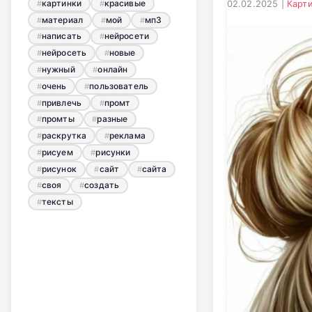
картинки
красивые
02.02.2025 |
Карт
материал
мой
мп3
написать
нейросети
нейросеть
новые
нужный
онлайн
очень
пользователь
привлечь
промт
промты
разные
раскрутка
реклама
рисуем
рисунки
рисунок
сайт
сайта
своя
создать
тексты