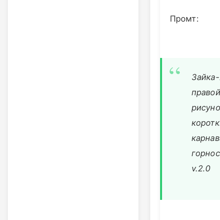
Промт:
Зайка-
правой
рисуно
коротк
карнав
горнос
v.2.0