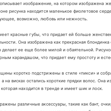
 описывает изображение, на котором изображена ж
роне рисунка находится маленькое фиолетовое серд
ующее, возможно, любовь или нежность.
еет красные губы, что придает ей больше женстве
льности. Она изображена как прекрасная блондинка
о делает ее еще более милой и обаятельной. Рисун
рным карандашом, что придает ему простоту и есте
щины коротко подстрижены в стиле «пикси» и собр
 а на висках остались короткие прядки волос. Она 
 которая находится в тренде и имеет шик и лоск.
ражены различные аксессуары, такие как бант, очки,