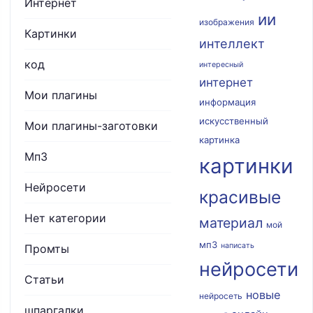
Интернет
ии
изображения
Картинки
интеллект
код
интересный
интернет
Мои плагины
информация
искусственный
Мои плагины-заготовки
картинка
Мп3
картинки
Нейросети
красивые
Нет категории
материал
мой
мп3
написать
Промты
нейросети
Статьи
новые
нейросеть
шпаргалки