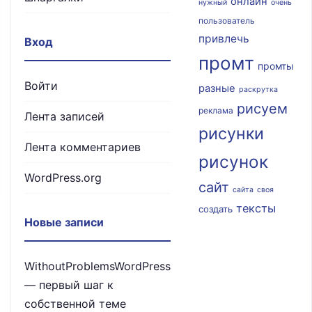
онлайн
нужный
очень
пользователь
привлечь
Вход
промт
промты
Войти
разные
раскрутка
рисуем
реклама
Лента записей
рисунки
Лента комментариев
рисунок
WordPress.org
сайт
сайта
своя
тексты
создать
Новые записи
WithoutProblemsWordPress
— первый шаг к
собственной теме