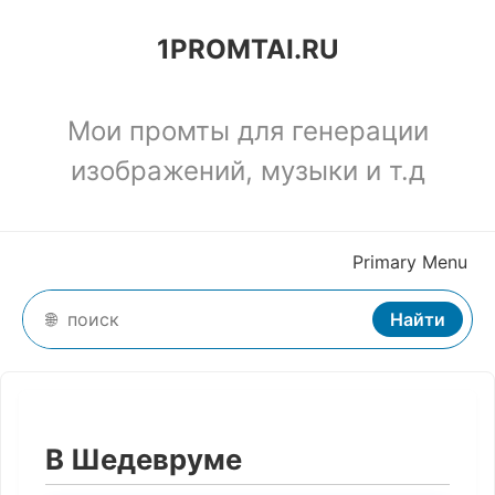
Skip
1PROMTAI.RU
to
content
Мои промты для генерации
изображений, музыки и т.д
Primary Menu
Search
Найти
В Шедевруме