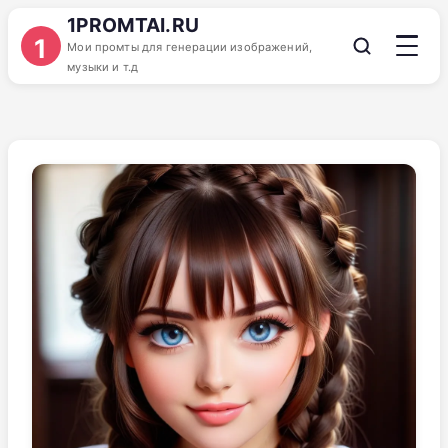
1PROMTAI.RU
1
Мои промты для генерации изображений,
музыки и т.д