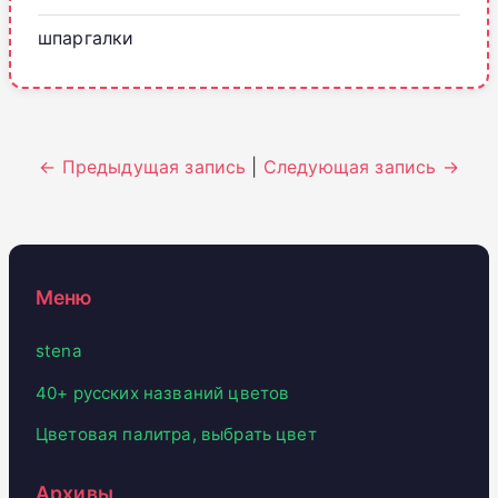
шпаргалки
← Предыдущая запись
|
Следующая запись →
Меню
stena
40+ русских названий цветов
Цветовая палитра, выбрать цвет
Архивы