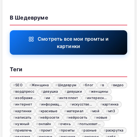
В Шедевруме
Смотреть все мои промты и
картинки
Теги
SEO
Женщина
Шедеврум
блог
в
видео
вордпресс
девушка
девушки
женщины
изображения
ии
интеллект
интересный
интернет
информация
искусственный
картинка
картинки
красивые
материал
мой
мп3
написать
нейросети
нейросеть
новые
нужный
онлайн
очень
пользователь
привлечь
промт
промты
разные
раскрутка
реклама
рисуем
рисунки
рисунок
сайт