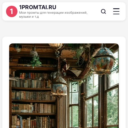
1PROMTAI.RU
1
Мои промты для генерации изображений,
музыки и т.д