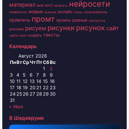
нейросети
материал
мп3
мой
написать
новые
онлайн
нейросеть
пользователь
нужный
очень
промт
привлечь
промты
разные
раскрутка
рисунок
рисунки
рисуем
сайт
реклама
тексты
создать
сайта
своя
Календарь
Август 2026
Пн
Вт
Ср
Чт
Пт
Сб
Вс
1
2
3
4
5
6
7
8
9
10
11
12
13
14
15
16
17
18
19
20
21
22
23
24
25
26
27
28
29
30
31
« Июл
В Шедевруме