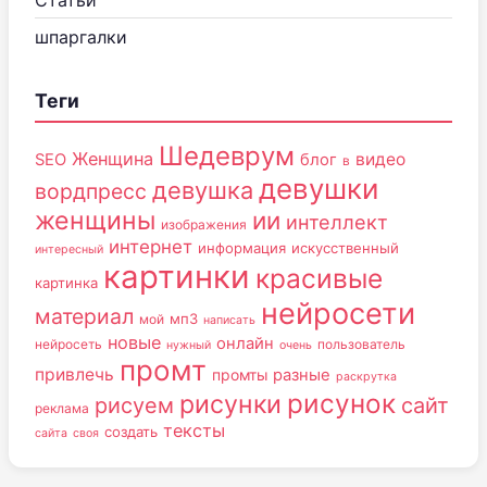
Статьи
шпаргалки
Теги
Шедеврум
Женщина
видео
SEO
блог
в
девушки
девушка
вордпресс
женщины
ии
интеллект
изображения
интернет
информация
искусственный
интересный
картинки
красивые
картинка
нейросети
материал
мп3
мой
написать
новые
онлайн
нейросеть
пользователь
нужный
очень
промт
привлечь
промты
разные
раскрутка
рисунок
рисунки
рисуем
сайт
реклама
тексты
создать
сайта
своя