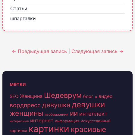
Статьи
шпаргалки
← Предыдущая запись
|
Следующая запись →
метки
Шедеврум
Женщина
видео
SEO
блог
в
девушки
девушка
вордпресс
женщины
ии
интеллект
изображения
интернет
информация
искусственный
интересный
картинки
красивые
картинка