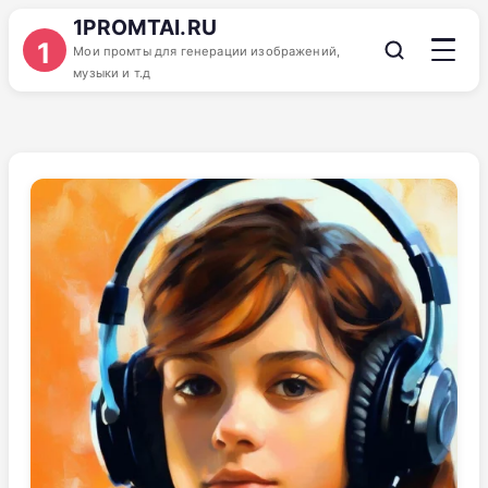
1PROMTAI.RU
1
Мои промты для генерации изображений,
музыки и т.д