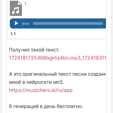
1
Аудиоплеер
00:00
00:0
1.
1
2
Получил такой текст.
1724181725468bgktq4bn.mp3_1724183118
А это оригинальный текст песни созданны
мной в нейросети мп3.
https://musichero.ai/ru/app
6 генераций в день бесплатно.