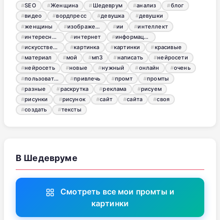
SEO
Женщина
Шедеврум
анализ
блог
видео
вордпресс
девушка
девушки
женщины
изображения
ии
интеллект
интересный
интернет
информация
искусственный
картинка
картинки
красивые
материал
мой
мп3
написать
нейросети
нейросеть
новые
нужный
онлайн
очень
пользователь
привлечь
промт
промты
разные
раскрутка
реклама
рисуем
рисунки
рисунок
сайт
сайта
своя
создать
тексты
В Шедевруме
Смотреть все мои промты и
картинки