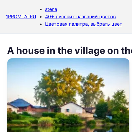
stena
1PROMTAI.RU
40+ русских названий цветов
Цветовая палитра, выбрать цвет
A house in the village on t