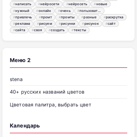
написать
нейросети
нейросеть
новые
нужный
онлайн
очень
пользователь
привлечь
промт
промты
разные
раскрутка
реклама
рисуем
рисунки
рисунок
сайт
сайта
своя
создать
тексты
Меню 2
stena
40+ русских названий цветов
Цветовая палитра, выбрать цвет
Календарь