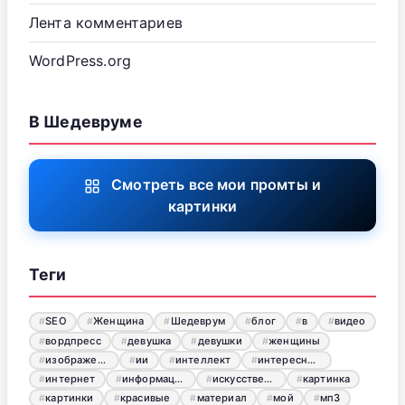
Лента комментариев
WordPress.org
В Шедевруме
Смотреть все мои промты и
картинки
Теги
SEO
Женщина
Шедеврум
блог
в
видео
вордпресс
девушка
девушки
женщины
изображения
ии
интеллект
интересный
интернет
информация
искусственный
картинка
картинки
красивые
материал
мой
мп3