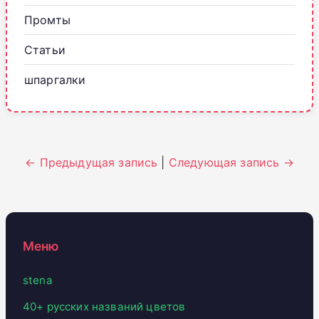
Промты
Статьи
шпаргалки
← Предыдущая запись
|
Следующая запись →
Меню
stena
40+ русских названий цветов