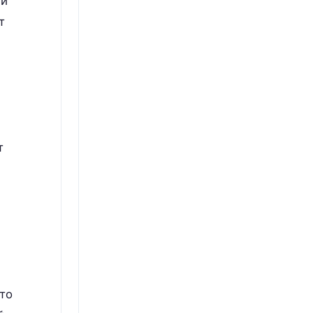
ни
т
т
то