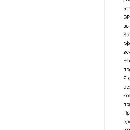
эт
GP
вы
За
сф
вс
Эт
пр
Я 
ре
хо
пр
Пр
ед