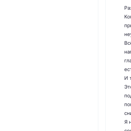
Ра
Ко
пр
не
Вс
на
гл
ес
И 
Эт
по
по
сн
Я 
со