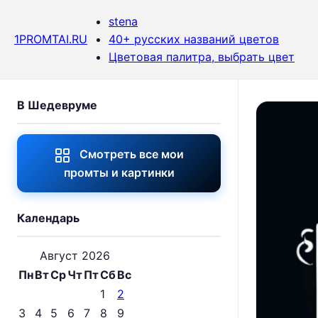
stena
1PROMTAI.RU
40+ русских названий цветов
Цветовая палитра, выбрать цвет
В Шедевруме
Смотреть все мои
промты и картинки
Календарь
Август 2026
Пн
Вт
Ср
Чт
Пт
Сб
Вс
1
2
3
4
5
6
7
8
9