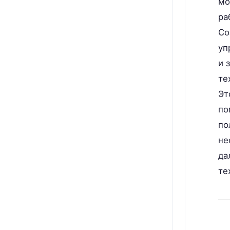
мо
ра
Со
уп
и 
те
Эт
по
по
не
да
те