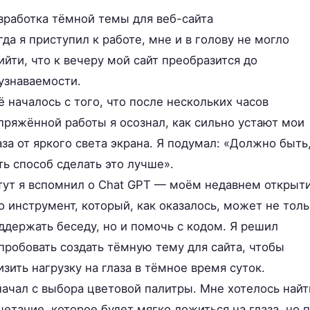
зработка тёмной темы для веб-сайта
гда я приступил к работе, мне и в голову не могло
ийти, что к вечеру мой сайт преобразится до
узнаваемости.
ё началось с того, что после нескольких часов
пряжённой работы я осознал, как сильно устают мои
аза от яркого света экрана. Я подумал: «Должно быть
ть способ сделать это лучше».
тут я вспомнил о Chat GPT — моём недавнем открыти
о инструмент, который, как оказалось, может не тол
ддержать беседу, но и помочь с кодом. Я решил
пробовать создать тёмную тему для сайта, чтобы
изить нагрузку на глаза в тёмное время суток.
начал с выбора цветовой палитры. Мне хотелось найт
четание, которое будет мягко ложиться на глаза, но 