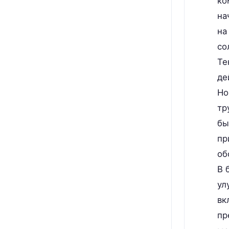
ко
на
на
со
Те
де
Но
тр
бы
пр
об
В 
ул
вк
пр