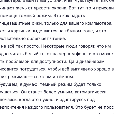
мпьютера. Ваши глаза устали, и вы чувствуете, как о
чинают жечь от яркости экрана. Вот тут-то и приходи
 помощь тёмный режим. Это как надеть
лнцезащитные очки, только для вашего компьютера.
кст и картинки выделяются на тёмном фоне, и это
йствительно облегчает чтение.
 не всё так просто. Некоторые люди говорят, что им
удно читать белый текст на чёрном фоне, и это може
ть проблемой для доступности. Да и дизайнерам
иходится потрудиться, чтобы всё выглядело хорошо в
оих режимах — светлом и тёмном.
будущем, я думаю, тёмный режим будет только
учшаться. Он станет более умным, автоматически
лючаясь, когда это нужно, и адаптируясь под
едпочтения каждого пользователя. Это будет не прос