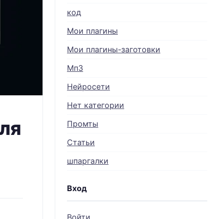
код
Мои плагины
Мои плагины-заготовки
Мп3
Нейросети
Нет категории
ля
Промты
Статьи
шпаргалки
Вход
Войти