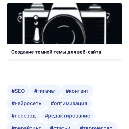
Создание темной темы для веб-сайта
SEO
гигачат
контент
нейросеть
оптимизация
перевод
редактирование
рерайтинг
статьи
творчество