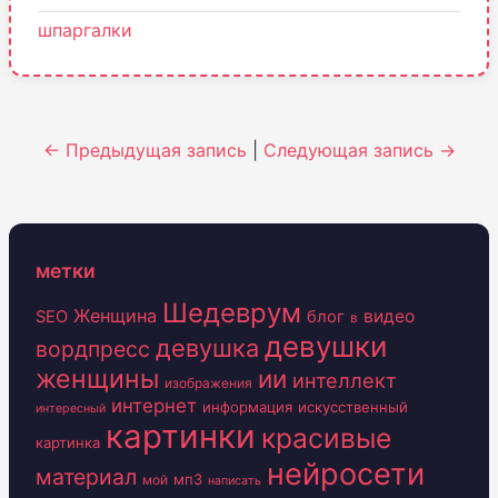
шпаргалки
← Предыдущая запись
|
Следующая запись →
метки
Шедеврум
Женщина
видео
SEO
блог
в
девушки
девушка
вордпресс
женщины
ии
интеллект
изображения
интернет
информация
искусственный
интересный
картинки
красивые
картинка
нейросети
материал
мп3
мой
написать