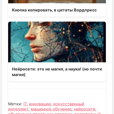
Кнопка копировать, в цитаты Вордпресс
Нейросети: это не магия, а наука! (но почти
магия)
Метки:
IT
,
инновации
,
искусственный
интеллект
,
машинное обучение
,
нейросети
,