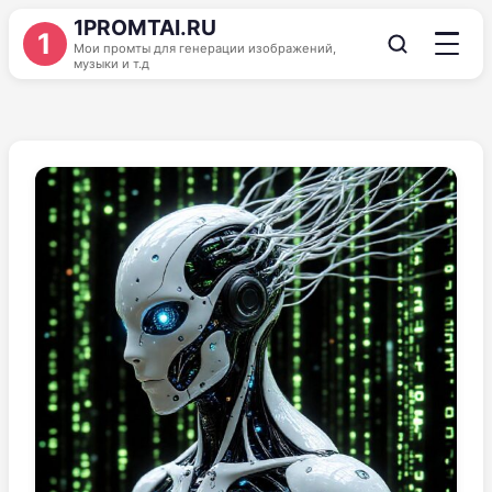
1PROMTAI.RU
1
Мои промты для генерации изображений,
музыки и т.д