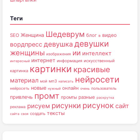
Теги
Шедеврум
Женщина
видео
SEO
блог
в
девушки
девушка
вордпресс
женщины
ии
интеллект
изображения
интернет
информация
искусственный
интересный
картинки
красивые
картинка
нейросети
материал
мп3
мой
написать
новые
онлайн
нейросеть
пользователь
нужный
очень
промт
привлечь
промты
разные
раскрутка
рисунок
рисунки
рисуем
сайт
реклама
тексты
создать
сайта
своя