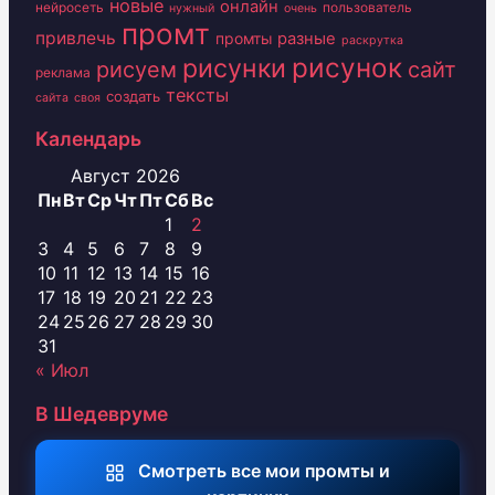
новые
онлайн
нейросеть
пользователь
нужный
очень
промт
привлечь
промты
разные
раскрутка
рисунок
рисунки
рисуем
сайт
реклама
тексты
создать
сайта
своя
Календарь
Август 2026
Пн
Вт
Ср
Чт
Пт
Сб
Вс
1
2
3
4
5
6
7
8
9
10
11
12
13
14
15
16
17
18
19
20
21
22
23
24
25
26
27
28
29
30
31
« Июл
В Шедевруме
Смотреть все мои промты и