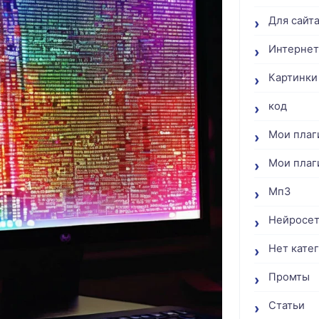
Для сайт
Интернет
Картинки
код
Мои плаг
Мои плаг
Мп3
Нейросе
Нет кате
Промты
Статьи