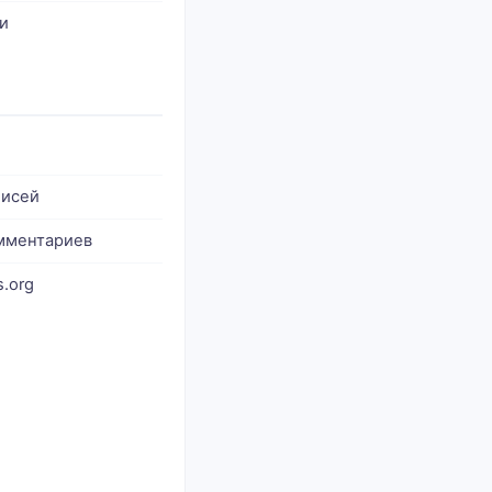
и
писей
мментариев
.org