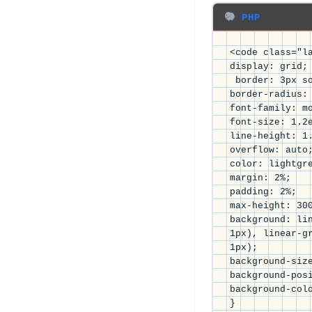
PHP
<code class="la
display: grid;

 border: 3px solid teal; 

border-radius: 
font-family: mo
font-size: 1.2e
line-height: 1.
overflow: auto;
color: lightgre
margin: 2%; 

padding: 2%; 

max-height: 300
background: lin
1px), linear-gr
1px); 

background-size
background-posi
background-colo
}
