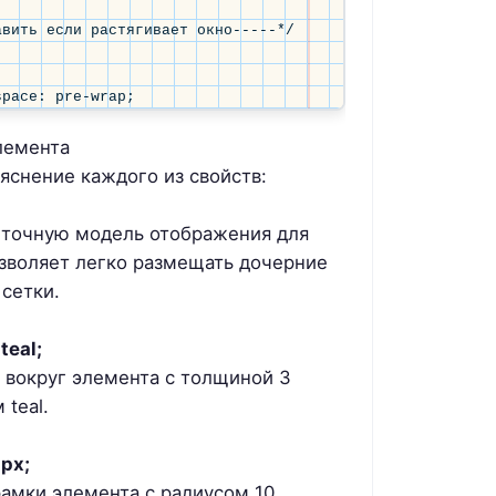
вить если растягивает окно-----*/

лемента
ъяснение каждого из свойств:
еточную модель отображения для
озволяет легко размещать дочерние
сетки.
teal;
 вокруг элемента с толщиной 3
 teal.
0px;
рамки элемента с радиусом 10