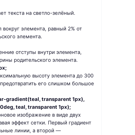
ет текста на светло-зелёный.
п вокруг элемента, равный 2% от
ского элемента.
енние отступы внутри элемента,
рины родительского элемента.
px;
ксимальную высоту элемента до 300
 предотвратить его слишком большое
r-gradient(teal, transparent 1px),
0deg, teal, transparent 1px);
оновое изображение в виде двух
авая эффект сетки. Первый градиент
льные линии, а второй —