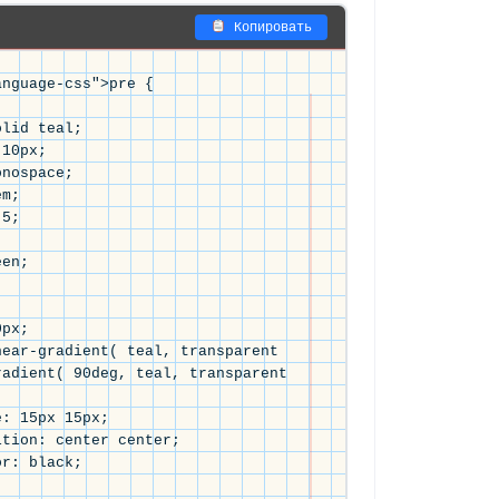
Копировать
nguage-css">pre { 

10px; 

nospace; 

m; 

5; 

 

en; 

px; 

ear-gradient( teal, transparent 
adient( 90deg, teal, transparent 
: 15px 15px; 

tion: center center;

r: black; 
