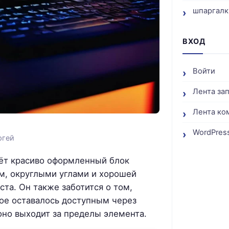
шпаргалк
ВХОД
Войти
Лента за
Лента ко
WordPress
ргей
аёт красиво оформленный блок
м, округлыми углами и хорошей
та. Он также заботится о том,
е оставалось доступным через
оно выходит за пределы элемента.