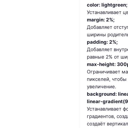
color: lightgreen;
Устанавливает цв
margin: 2%;
Добавляет отсту
ширины родитель
padding: 2%;
Добавляет внутр
равные 2% от ши
max-height: 300
Ограничивает ма
пикселей, чтобы
увеличение.
background: linea
linear-gradient(9
Устанавливает ф
градиентов, созд
создаёт вертика