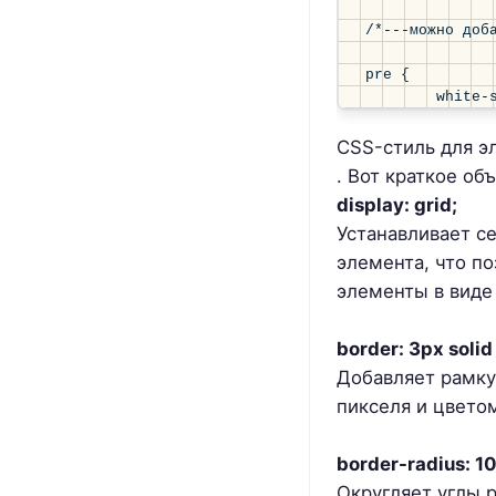
/*---можно доба
pre {

	white-space: pre-wrap;

	max-width: 100%;

}</code>
CSS-стиль для э
. Вот краткое об
display: grid;
Устанавливает с
элемента, что п
элементы в виде 
border: 3px solid 
Добавляет рамку
пикселя и цветом
border-radius: 1
Округляет углы 