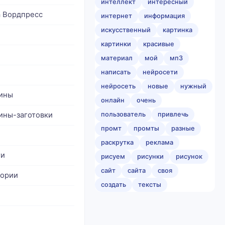
интеллект
интересный
а Вордпресс
интернет
информация
искусственный
картинка
картинки
красивые
материал
мой
мп3
написать
нейросети
нейросеть
новые
нужный
ины
онлайн
очень
ины-заготовки
пользователь
привлечь
промт
промты
разные
раскрутка
реклама
ти
рисуем
рисунки
рисунок
сайт
сайта
своя
гории
создать
тексты