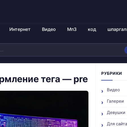
Интернет
Видео
Мп3
код
шпаргал
РУБРИКИ
рмление тега — pre
Видео
Галереи
Девушки
Для сайт