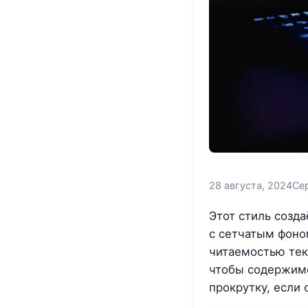
28 августа, 2024
Се
Этот стиль созд
с сетчатым фоно
читаемостью текс
чтобы содержимо
прокрутку, если 