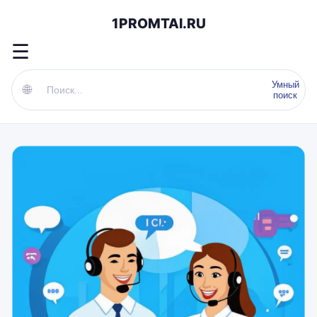
1PROMTAI.RU
☰
Умный
🌐
поиск