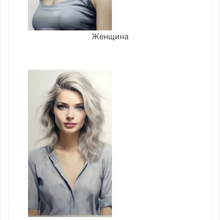
Женщина