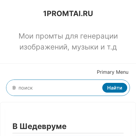
Skip
1PROMTAI.RU
to
content
Мои промты для генерации
изображений, музыки и т.д
Primary Menu
Search
Найти
В Шедевруме