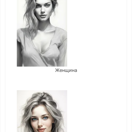
Женщина