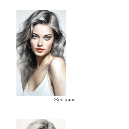
Женщина