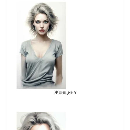
Женщина