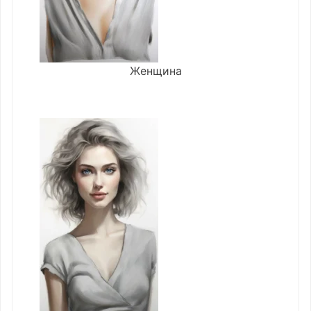
Женщина