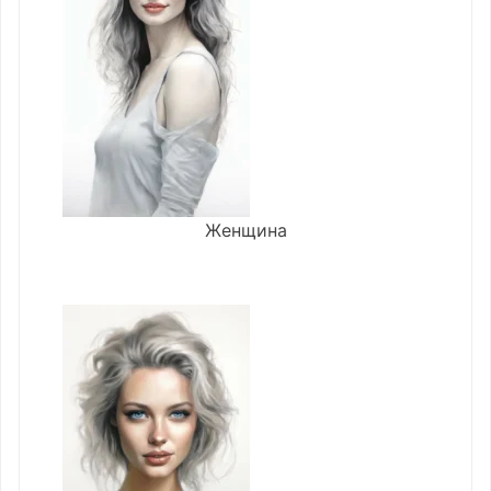
Женщина