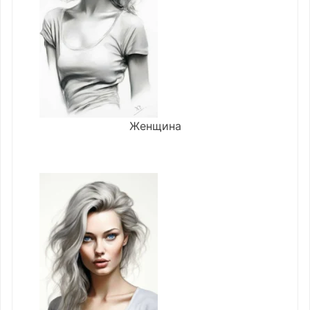
Женщина