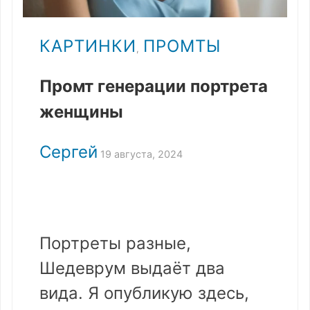
КАРТИНКИ
ПРОМТЫ
,
Промт генерации портрета
женщины
Сергей
19 августа, 2024
Портреты разные,
Шедеврум выдаёт два
вида. Я опубликую здесь,