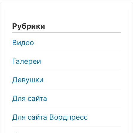
Рубрики
Видео
Галереи
Девушки
Для сайта
Для сайта Вордпресс