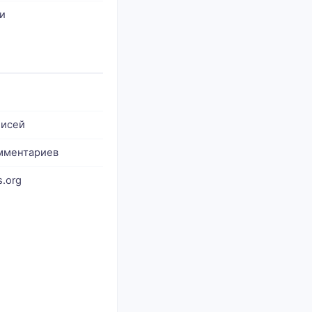
и
писей
мментариев
.org