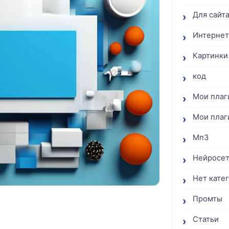
Для сайт
Интернет
Картинки
код
Мои плаг
Мои плаг
Мп3
Нейросе
Нет кате
Промты
й
Статьи