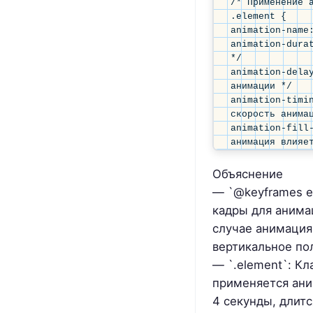
/* Применение а
.element {

animation-name:
animation-durat
*/

animation-delay
анимации */

animation-timin
скорость анимац
animation-fill-
анимация влияет
*/

}</code>
Объяснение
— `@keyframes e
кадры для анима
случае анимация
вертикальное по
— `.element`: Кл
применяется ани
4 секунды, длитс