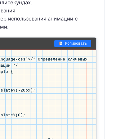
ллисекундах.
ования
ер использования анимации с
ми:
Копировать
nguage-css">/* Определение ключевых 
ации */

ple {

slateY(-20px);

slateY(0);
