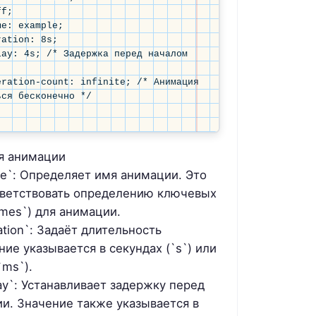
ся бесконечно */

я анимации
me`: Определяет имя анимации. Это
ветствовать определению ключевых
mes`) для анимации.
ration`: Задаёт длительность
ие указывается в секундах (`s`) или
`ms`).
lay`: Устанавливает задержку перед
и. Значение также указывается в