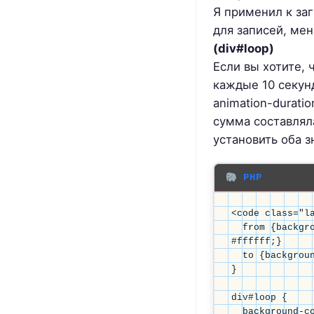
Я применил к заг
для записей, мен
(div#loop)
Если вы хотите,
каждые 10 секун
animation-duratio
сумма составлял
установить оба 
PHP
<code class="la
  from {background-color: #465779; color: 
#ffffff;}

  to {background-color: #ffffff; color: #465779;}

}

div#loop {

  background-color: #465779; 
