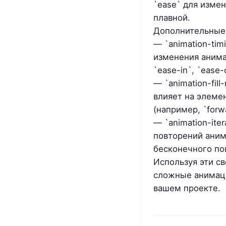
`ease` для измен
плавной.
Дополнительные
— `animation-tim
изменения анимац
`ease-in`, `ease-
— `animation-fil
влияет на элемен
(например, `forwa
— `animation-ite
повторений анима
бесконечного по
Используя эти св
сложные анимаци
вашем проекте.