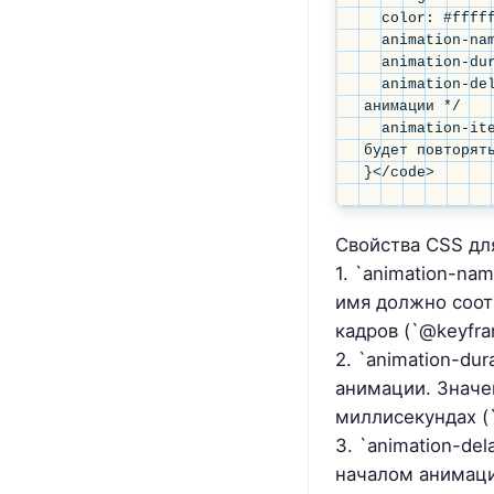
  color: #ffffff;

  animation-name: example;

  animation-duration: 8s;

  animation-delay: 4s; /* Задержка перед началом 
анимации */

  animation-iteration-count: infinite; /* Анимация 
будет повторять
}</code>
Свойства CSS дл
1. `animation-na
имя должно соот
кадров (`@keyfra
2. `animation-du
анимации. Значен
миллисекундах (
3. `animation-de
началом анимаци