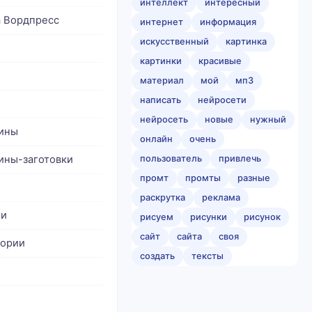
интеллект
интересный
а Вордпресс
интернет
информация
искусственный
картинка
картинки
красивые
материал
мой
мп3
написать
нейросети
нейросеть
новые
нужный
ины
онлайн
очень
ины-заготовки
пользователь
привлечь
промт
промты
разные
раскрутка
реклама
ти
рисуем
рисунки
рисунок
сайт
сайта
своя
гории
создать
тексты