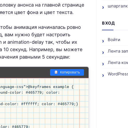
оловку анонса на главной странице
шпаргалк
яется цвет фона и цвет текста.
ВХОД
 чтобы анимация начиналась ровно
д, вам нужно будет настроить
Войти
n и animation-delay так, чтобы их
а 10 секунд. Например, вы можете
Лента за
значения равными 5 секундам:
Лента ко
Копировать
WordPress
nguage-css">@keyframes example {
