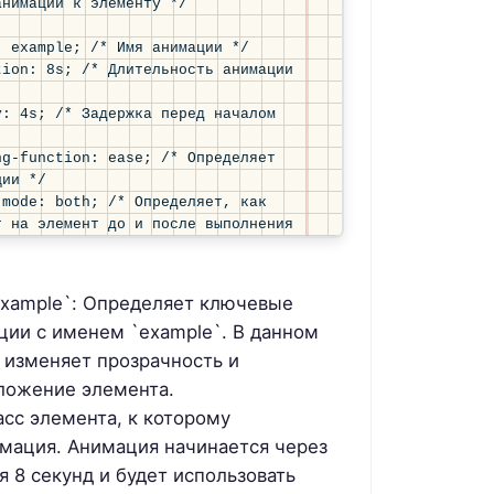
нимации к элементу */

 example; /* Имя анимации */

ion: 8s; /* Длительность анимации 
: 4s; /* Задержка перед началом 
g-function: ease; /* Определяет 
ии */

mode: both; /* Определяет, как 
 на элемент до и после выполнения 
xample`: Определяет ключевые
ции с именем `example`. В данном
 изменяет прозрачность и
ложение элемента.
асс элемента, к которому
мация. Анимация начинается через
я 8 секунд и будет использовать