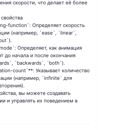
ения скорости, что делает её более
 свойства
ing-function`: Определяет скорость
ии (например, `ease`, `linear`,
out`).
l-mode`: Определяет, как анимация
т до начала и после окончания
rds`, `backwards`, `both`).
ration-count`**: Указывает количество
ции (например, `infinite` для
вторения).
ойства, вы можете создавать
и и управлять их поведением в