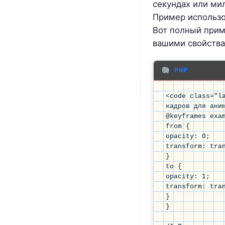
секундах или ми
Пример использ
Вот полный прим
вашими свойства
PHP
<code class="la
кадров для аним
@keyframes exam
from {

opacity: 0;

transform: tran
}

to {

opacity: 1;

transform: tran
}

}
