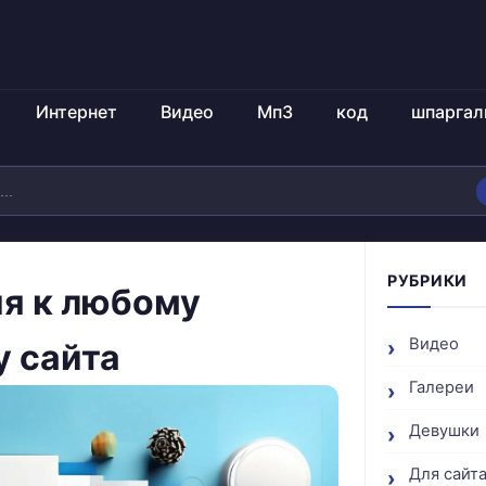
Интернет
Видео
Мп3
код
шпаргал
РУБРИКИ
я к любому
Видео
у сайта
Галереи
Девушки
Для сайт